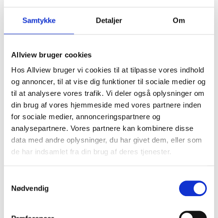
dag!
Samtykke
Detaljer
Om
Ring til os
på:
+45 70 20 60 28
– vi sidder altid klar til at
Allview bruger cookies
tale og hjælpe dig på vej med køb af din helt rigtige
carport.
Hos Allview bruger vi cookies til at tilpasse vores indhold
og annoncer, til at vise dig funktioner til sociale medier og
til at analysere vores trafik. Vi deler også oplysninger om
Navn
din brug af vores hjemmeside med vores partnere inden
for sociale medier, annonceringspartnere og
analysepartnere. Vores partnere kan kombinere disse
Email
data med andre oplysninger, du har givet dem, eller som
de har indsamlet fra din brug af deres tjenester.
Telefonnummer
Samtykkevalg
Nødvendig
Adresse