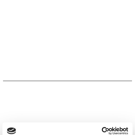
uforpligtende
Få et
tilbud i