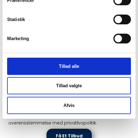
Præferencer
By
Statistik
Hvilke produkter?
Single Carport
Marketing
Dobbelt Carport
Skraldeskjul
Redskabsskur
Hegn
Tillad alle
Pergola
Andre bemærkninger
Tillad valgte
Afvis
Jeg accepterer, at mine data behandles i
overensstemmelse med privatlivspolitik.
Få Et Tilbud