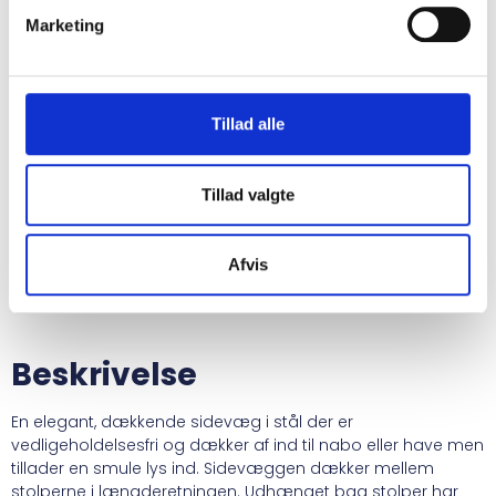
Marketing
Specifikationer
Tillad alle
Farve:
GRÅSORT (RAL7021)
Tillad valgte
Sidevæg mål
Bredde:
3,57 meter
Afvis
Højde:
1,9 meter
Beskrivelse
En elegant, dækkende sidevæg i stål der er
vedligeholdelsesfri og dækker af ind til nabo eller have men
tillader en smule lys ind. Sidevæggen dækker mellem
stolperne i længderetningen. Udhænget bag stolper har