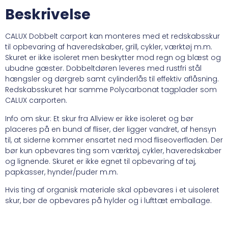
Beskrivelse
CALUX Dobbelt carport kan monteres med et redskabsskur
til opbevaring af haveredskaber, grill, cykler, værktøj m.m.
Skuret er ikke isoleret men beskytter mod regn og blæst og
ubudne gæster. Dobbeltdøren leveres med rustfri stål
hængsler og dørgreb samt cylinderlås til effektiv aflåsning.
Redskabsskuret har samme Polycarbonat tagplader som
CALUX carporten.
Info om skur: Et skur fra Allview er ikke isoleret og bør
placeres på en bund af fliser, der ligger vandret, af hensyn
til, at siderne kommer ensartet ned mod fliseoverfladen. Der
bør kun opbevares ting som værktøj, cykler, haveredskaber
og lignende. Skuret er ikke egnet til opbevaring af tøj,
papkasser, hynder/puder m.m.
Hvis ting af organisk materiale skal opbevares i et uisoleret
skur, bør de opbevares på hylder og i lufttæt emballage.